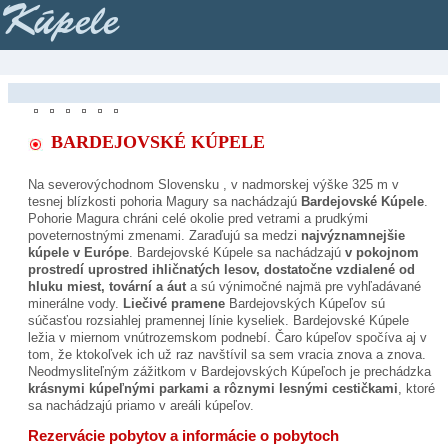
Kúpele
BARDEJOVSKÉ KÚPELE
Na severovýchodnom Slovensku , v nadmorskej výške 325 m v
tesnej blízkosti pohoria Magury sa nachádzajú
Bardejovské Kúpele
.
Pohorie Magura chráni celé okolie pred vetrami a prudkými
poveternostnými zmenami. Zaraďujú sa medzi
najvýznamnejšie
kúpele v Európe
. Bardejovské Kúpele sa nachádzajú
v pokojnom
prostredí uprostred ihličnatých lesov, dostatočne vzdialené od
hluku miest, tovární a áut
a sú výnimočné najmä pre vyhľadávané
minerálne vody.
Liečivé pramene
Bardejovských Kúpeľov sú
súčasťou rozsiahlej pramennej línie kyseliek. Bardejovské Kúpele
ležia v miernom vnútrozemskom podnebí. Čaro kúpeľov spočíva aj v
tom, že ktokoľvek ich už raz navštívil sa sem vracia znova a znova.
Neodmysliteľným zážitkom v Bardejovských Kúpeľoch je prechádzka
krásnymi kúpeľnými parkami a rôznymi lesnými cestičkami
, ktoré
sa nachádzajú priamo v areáli kúpeľov.
Rezervácie pobytov a informácie o pobytoch