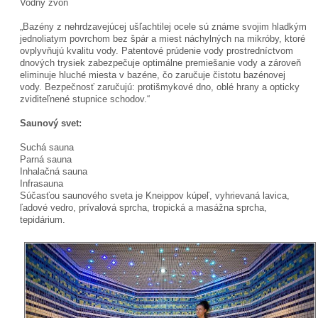
Vodný zvon
„Bazény z nehrdzavejúcej ušľachtilej ocele sú známe svojim hladkým
jednoliatym povrchom bez špár a miest náchylných na mikróby, ktoré
ovplyvňujú kvalitu vody. Patentové prúdenie vody prostredníctvom
dnových trysiek zabezpečuje optimálne premiešanie vody a zároveň
eliminuje hluché miesta v bazéne, čo zaručuje čistotu bazénovej
vody. Bezpečnosť zaručujú: protišmykové dno, oblé hrany a opticky
zviditeľnené stupnice schodov.“
Saunový svet:
Suchá sauna
Parná sauna
Inhalačná sauna
Infrasauna
Súčasťou saunového sveta je Kneippov kúpeľ, vyhrievaná lavica,
ľadové vedro, prívalová sprcha, tropická a masážna sprcha,
tepidárium.