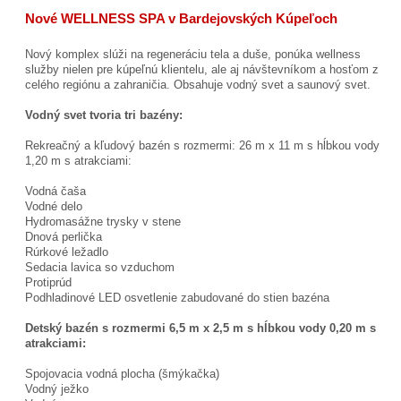
Nové WELLNESS SPA v Bardejovských Kúpeľoch
Nový komplex slúži na regeneráciu tela a duše, ponúka wellness
služby nielen pre kúpeľnú klientelu, ale aj návštevníkom a hosťom z
celého regiónu a zahraničia. Obsahuje vodný svet a saunový svet.
Vodný svet tvoria tri bazény:
Rekreačný a kľudový bazén s rozmermi: 26 m x 11 m s hĺbkou vody
1,20 m s atrakciami:
Vodná čaša
Vodné delo
Hydromasážne trysky v stene
Dnová perlička
Rúrkové ležadlo
Sedacia lavica so vzduchom
Protiprúd
Podhladinové LED osvetlenie zabudované do stien bazéna
Detský bazén s rozmermi 6,5 m x 2,5 m s hĺbkou vody 0,20 m s
atrakciami:
Spojovacia vodná plocha (šmýkačka)
Vodný ježko