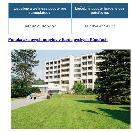
Liečebné a wellness pobyty pre
Liečebné pobyty hradené cez
samoplatcov:
poisťovňu:
Tel.: 02 21 02 57 57
Tel.: 054 477 43 23
Ponuka akciových pobytov v Bardejovských Kúpeľoch